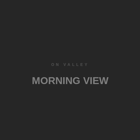
ON VALLEY
MORNING VIEW