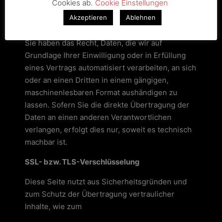
Cookies ab.
Cookie Einstellungen
gerichtlicher Rechtsbehelfe.
Akzeptieren
Ablehnen
Recht auf Datenübertragbarkeit
Sie haben das Recht, Daten, die wir auf
Grundlage Ihrer Einwilligung oder in Erfüllung
eines Vertrags automatisiert verarbeiten, an sich
oder an einen Dritten in einem gängigen,
maschinenlesbaren Format aushändigen zu
lassen. Sofern Sie die direkte Übertragung der
Daten an einen anderen Verantwortlichen
verlangen, erfolgt dies nur, soweit es technisch
machbar ist.
SSL- bzw. TLS-Verschlüsselung
Diese Seite nutzt aus Sicherheitsgründen und
zum Schutz der Übertragung vertraulicher
Inhalte, wie zum